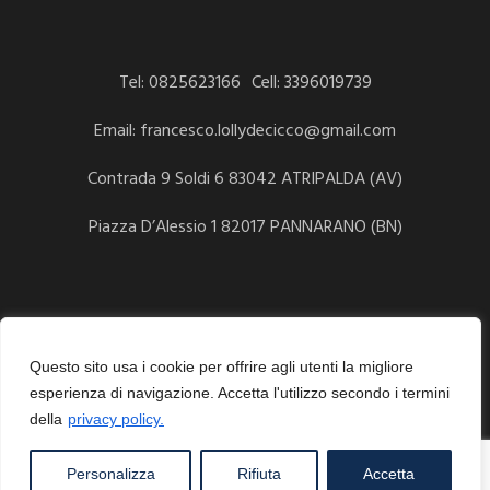
Tel: 0825623166
Cell: 3396019739
Email: francesco.lollydecicco@gmail.com
Contrada 9 Soldi 6 83042 ATRIPALDA (AV)
Piazza D’Alessio 1 82017 PANNARANO (BN)
P.IVA: 02340650643
Questo sito usa i cookie per offrire agli utenti la migliore
Privacy policy
esperienza di navigazione. Accetta l'utilizzo secondo i termini
della
privacy policy.
© 2026 Avvocato Francesco De Cicco. Created with
BDF
Personalizza
Rifiuta
Accetta
Communication