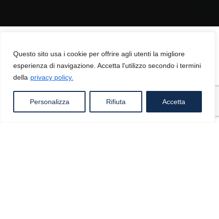
Questo sito usa i cookie per offrire agli utenti la migliore
esperienza di navigazione. Accetta l'utilizzo secondo i termini
della
privacy policy.
Chi Siamo
Personalizza
Rifiuta
Accetta
Lo Studio Legale De Cicco tratta tutte le materie del
codice civile, ma cura anche gli ambiti penale e
amministrativo. É specializzato in espropriazioni per
pubblica utilità e tutela della proprietà in espropri, anche
contro banche e assicurazioni. Si occupa anche della
materia giuslavorista ed è impegnato nella tutela dei diritti
dei lavoratori.